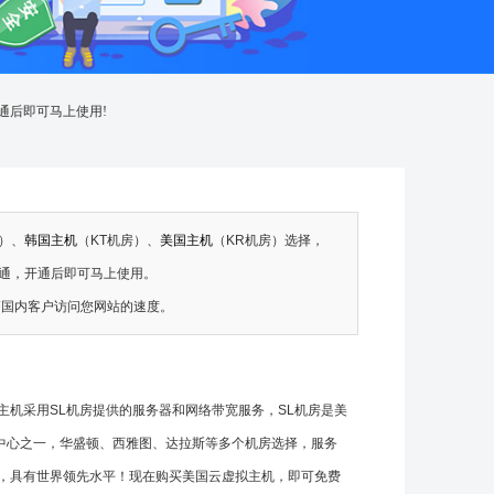
通后即可马上使用!
）、
韩国主机
（KT机房）、
美国主机
（KR机房）选择，
通，开通后即可马上使用。
高国内客户访问您网站的速度。
采用SL机房提供的服务器和网络带宽服务，SL机房是美
据中心之一，华盛顿、西雅图、达拉斯等多个机房选择，服务
，具有世界领先水平！现在购买美国云虚拟主机，即可免费