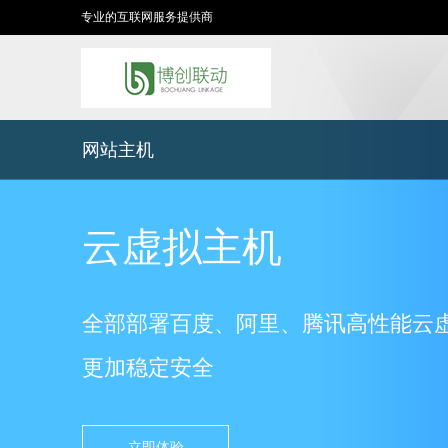
专业的互联网服务提供商
网站主机
云虚拟主机
全部部署百度、阿里、腾讯高性能云
更加稳定安全
立即体验