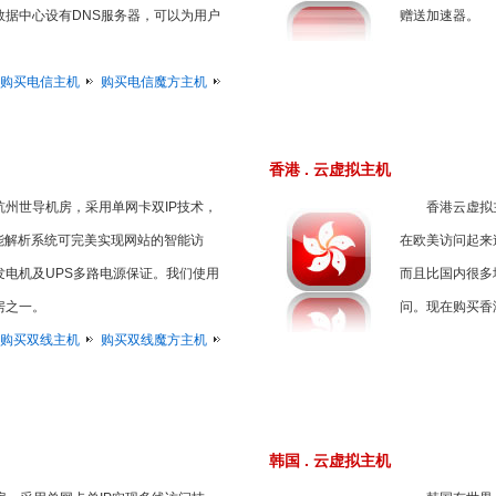
据中心设有DNS服务器，可以为用户
赠送加速器。
购买电信主机
购买电信魔方主机
香港 . 云虚拟主机
世导机房，采用单网卡双IP技术，
香港云虚拟主
能解析系统可完美实现网站的智能访
在欧美访问起来
电机及UPS多路电源保证。我们使用
而且比国内很多
房之一。
问。现在购买香
购买双线主机
购买双线魔方主机
韩国 . 云虚拟主机