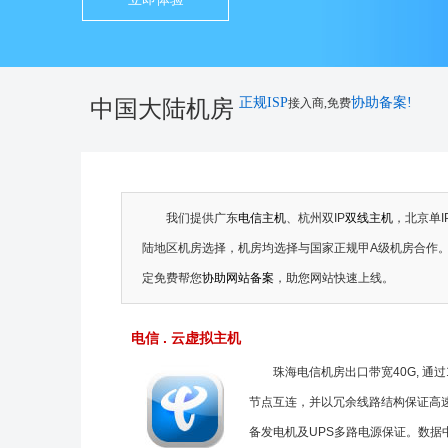
正规ISP
协助备案!
中国大陆机房
接入商,免费
我们提供广东
电信主机
、杭州双IP
双线主机
，北京单I
陆地区机房选择，机房均选择与国家正规甲A级机房合作
定免费帮您
协助网站备案
，助您网站快速上线。
电信 . 云虚拟主机
珠海电信机房出口带宽40G, 通过10
节点互连，并以冗余线路结构保证高
备发电机及UPS多路电源保证。数据