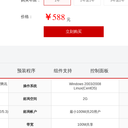
购买年限：
1年
2年送1年
3年送2年
￥
588
价格：
元
预装程序
组件支持
控制面板
/腾讯
Windows 2003/2008
操作系统
Linux(CentOS)
邮局空间
2G
/5.3)
邮局帐户
最小100M/共20用户
带宽
100M共享