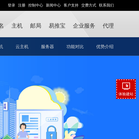
登录
注册
控制中心
新闻中心
客户支持
交费方式
联系我们
名
主机
邮局
易推宝
企业服务
代理
机
云主机
服务器
功能对比
优势介绍
体验建站