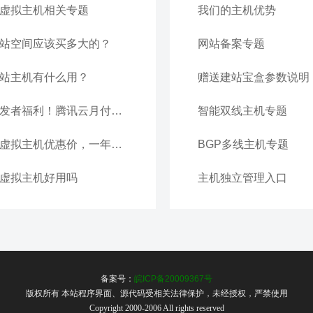
虚拟主机相关专题
我们的主机优势
站空间应该买多大的？
网站备案专题
站主机有什么用？
赠送建站宝盒参数说明
开发者福利！腾讯云月付虚拟主机一个月仅需20元
智能双线主机专题
云虚拟主机优惠价，一年只要188
BGP多线主机专题
虚拟主机好用吗
主机独立管理入口
备案号：
皖ICP备20009367号
版权所有 本站程序界面、源代码受相关法律保护，未经授权，严禁使用
Copyright 2000-2006 All rights reserved