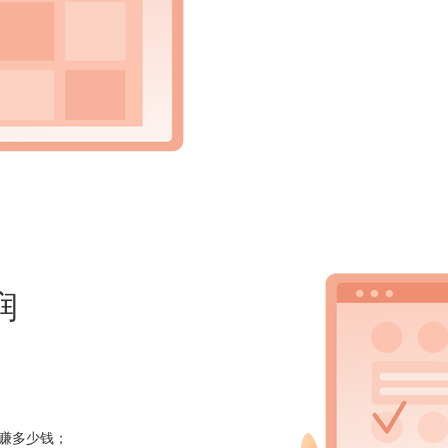
润
赚多少钱；