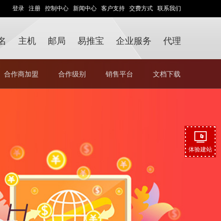
登录
注册
控制中心
新闻中心
客户支持
交费方式
联系我们
名
主机
邮局
易推宝
企业服务
代理
合作商加盟
合作级别
销售平台
文档下载
体验建站