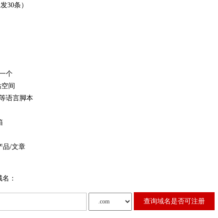
限发30条）
n一个
站空间
ML等语言脚本
箱
产品/文章
域名：