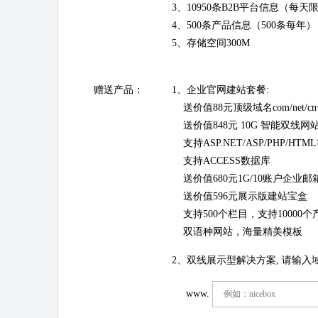
3、10950条B2B平台信息（每天
4、500条产品信息（500条每年）
5、存储空间300M
赠送产品：
1、企业官网建站套餐:
送价值88元顶级域名com/net/c
送价值848元 10G 智能双线网
支持ASP.NET/ASP/PHP/HT
支持ACCESS数据库
送价值680元1G/10账户企业邮
送价值596元展示版建站宝盒
支持500个栏目，支持10000个
双语种网站，海量精美模板
2、双线展示型解决方案, 请输入
www.