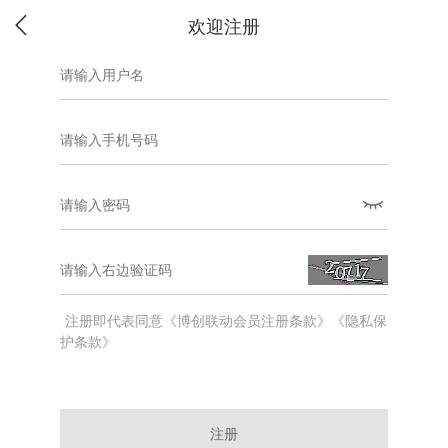
欢迎注册
注册即代表同意《博创联动会员注册条款》《隐私保
护条款》
注册